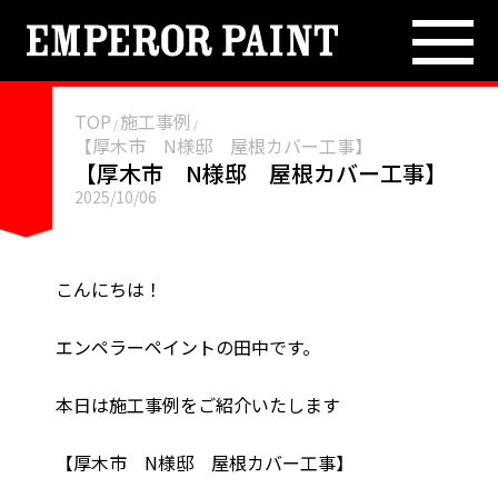
TOP
ブログ
TOP
施工事例
/
/
【厚木市 N様邸 屋根カバー工事】
【厚木市 N様邸 屋根カバー工事】
施工事例
2025/10/06
雨漏り解消
こんにちは！
外壁塗装
エンペラーペイントの田中です。
各種防水
本日は施工事例をご紹介いたします
【厚木市 N様邸 屋根カバー工事】
屋根修繕