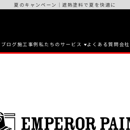
今がおすすめ！屋根無料点検＆遮熱
TOP
ブログ
P
ブログ
施工事例
私たちのサービス
よくある質問
会社
施工事例
雨漏り解消
外壁塗装
各種防水