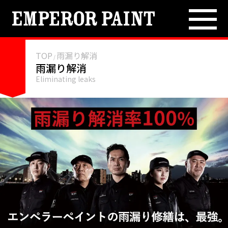
TOP
ブログ
TOP
雨漏り解消
/
雨漏り解消
Eliminating leaks
施工事例
雨漏り解消
外壁塗装
各種防水
屋根修繕