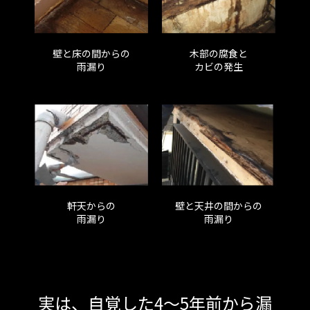
壁と床の間からの
木部の腐食と
雨漏り
カビの発生
© EMPEROR PAINT Inc. All rights reserved. Here’s our Privacy
Policy.
軒天からの
壁と天井の間からの
雨漏り
雨漏り
実は、自覚した4〜5年前から漏