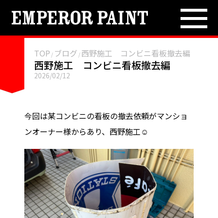
TOP
ブログ
TOP
ブログ
西野施工 コンビニ看板撤去編
/
/
西野施工 コンビニ看板撤去編
2026/02/12
施工事例
雨漏り解消
今回は某コンビニの看板の撤去依頼がマンショ
ンオーナー様からあり、西野施工☺️
外壁塗装
各種防水
屋根修繕